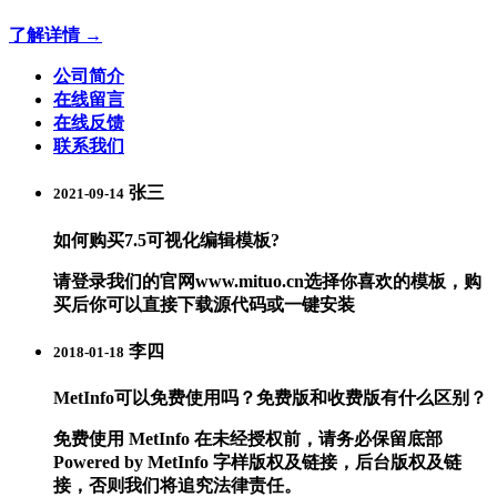
了解详情 →
公司简介
在线留言
在线反馈
联系我们
张三
2021-09-14
如何购买7.5可视化编辑模板?
请登录我们的官网www.mituo.cn选择你喜欢的模板，购
买后你可以直接下载源代码或一键安装
李四
2018-01-18
MetInfo可以免费使用吗？免费版和收费版有什么区别？
免费使用 MetInfo 在未经授权前，请务必保留底部
Powered by MetInfo 字样版权及链接，后台版权及链
接，否则我们将追究法律责任。